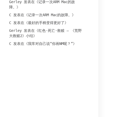
Gerley
发表在《
记录一次ARM Mac的故
障。
》
C
发表在《
记录一次ARM Mac的故障。
》
C
发表在《
最好的手柄变得更好了
》
Gerley
发表在《
红色·死亡·救赎 – 《荒野
大救赎2》小结
》
C
发表在《
我常对自己说“你画NM呢？”
》