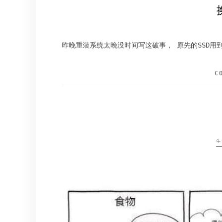
昨晚重装系统太晚没时间写这破事， 原先的SSD用到只剩
C
生