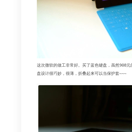
这次微软的做工非常好。买了蓝色键盘，虽然908元的
盘设计很巧妙，很薄，折叠起来可以当保护套~~~