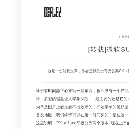
Skip
to
content
科技数
[转载]微软S
这是一份转载文章，作者是我的堂哥@答案CK（微博）这
终于有时间静下心来写一些东西，很久没有一个产品能
计，多彩的键盘让人印象深刻~~~最主要的还是它的系统，
为单从图片上看是看不出效果的，开始菜单的磁贴是
首发地区，我们终于可以在第一时间买的，记住这一天20
这里说明一下Surface平板分为两个版本 现在上市的是S