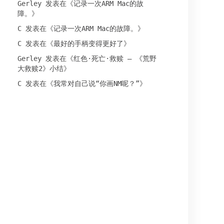
Gerley
发表在《
记录一次ARM Mac的故
障。
》
C
发表在《
记录一次ARM Mac的故障。
》
C
发表在《
最好的手柄变得更好了
》
Gerley
发表在《
红色·死亡·救赎 – 《荒野
大救赎2》小结
》
C
发表在《
我常对自己说“你画NM呢？”
》